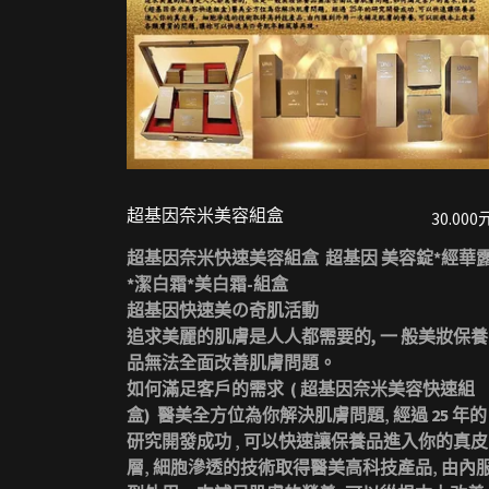
超基因奈米美容組盒
30.000
超基因奈米快速美容組盒 超基因 美容錠*經華
*潔白霜*美白霜-組盒
超基因快速美の奇肌活動
追求美麗的肌膚是人人都需要的, 一 般美妝保養
品無法全面改善肌膚問題。
如何滿足客戶的需求 ( 超基因奈米美容快速組
盒) 醫美全方位為你解決肌膚問題‚ 經過 25 年的
研究開發成功 ‚ 可以快速讓保養品進入你的真皮
層‚ 細胞滲透的技術取得醫美高科技產品‚ 由內