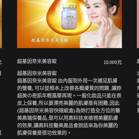
超基因奈米美容錠
元
10.000元
露
超基因奈米美容錠
超基因奈米美容錠 由內服到外用一次補足肌膚
的營養, 可以從根本上改善各類膚質的問題 ‚讓妳
超美の奇肌年輕風華再現。一般化妝品只能在表
皮上保養‚所以要漂亮美麗的肌膚是有困難‚因此
(超基因奈米美容快速組盒)為妳打造全方位的醫
美高端保養品‚是可以用高科技來檢視美麗肌膚
的效果‚讓高科技醫美產品會說話來為你美麗的
服
肌膚保養是很功效果的。